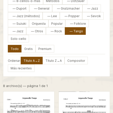
— 8-cellos-o-mas
Metodos
— Dotzauer
— Duport
— General
— Grutzmacher
— Jazz
— Jazz (métodos)
— Lee
— Popper
— Sevcik
— Suzuki
Orquesta
Popular
— Folklore
— Jazz
— Otros
— Rock
— Tango
Solo-cello
Todo
Gratis
Premium
Ordenar:
Título A→Z
Título Z→A
Compositor
Más recientes
8 archivo(s) — página 1 de 1