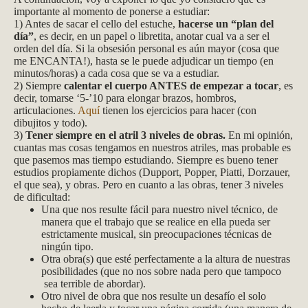
importante al momento de ponerse a estudiar:
1) Antes de sacar el cello del estuche,
hacerse un “plan del
día”
, es decir, en un papel o libretita, anotar cual va a ser el
orden del día. Si la obsesión personal es aún mayor (cosa que
me ENCANTA!), hasta se le puede adjudicar un tiempo (en
minutos/horas) a cada cosa que se va a estudiar.
2) Siempre
calentar el cuerpo ANTES de empezar a tocar
, es
decir, tomarse ‘5-’10 para elongar brazos, hombros,
articulaciones.
Aquí
tienen los ejercicios para hacer (con
dibujitos y todo).
3)
Tener siempre en el atril 3 niveles de obras.
En mi opinión,
cuantas mas cosas tengamos en nuestros atriles, mas probable es
que pasemos mas tiempo estudiando. Siempre es bueno tener
estudios propiamente dichos (Dupport, Popper, Piatti, Dorzauer,
el que sea), y obras. Pero en cuanto a las obras, tener 3 niveles
de dificultad:
Una que nos resulte fácil para nuestro nivel técnico, de
manera que el trabajo que se realice en ella pueda ser
estrictamente musical, sin preocupaciones técnicas de
ningún tipo.
Otra obra(s) que esté perfectamente a la altura de nuestras
posibilidades (que no nos sobre nada pero que tampoco
sea terrible de abordar).
Otro nivel de obra que nos resulte un desafío el solo