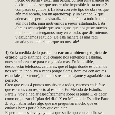
hecho de leerla y tocar una página corrida (una manera de
decir….puede ser que nos resulte imposible hasta tocar 2
compases seguidos!). La idea con este tipo de obra es que
aún mal tocada, sea un aprendizaje y un avance. Y que
además nos permita visualizar en la práctica todo lo que
aún nos falta, para motivarnos a seguir estudiando. Esta
obra es aconsejable que sea alguna que nos guste mucho
mucho, que la tengamos muy en el oído, que disfrutemos
y escuchemos seguido. De esta manera es mas fácil
amarla y no odiarla porque no nos sale!
4) En la medida de lo posible,
crear un ambiente propicio de
estudio
. Esto significa, que cuando nos sentemos a estudiar,
nuestra cabeza esté para eso y nada mas. En lo posible,
desconectar teléfonos, celulares, que el lugar donde estudiemos
nos resulte lindo (yo a veces pongo flores, hornitos con aceites
esenciales, luz tenue), lo que les resulte relajante y agradable está
perfecto!
Creo que estos 4 puntos nos sirven a todos, estemos en la fase
que estemos con respecto al estudio. En Método de Estudio:
Parte 2, voy a hablar específicamente sobre el punto 1, es decir,
como organizar el “plan del día”. Y en Método de Estudio: Parte
3, voy hablar sobre algo que me preguntan mucho que es,
cuántas horas por día hay que estudiar.
Espero que les sirva y ayude a que su tiempo con el cello sea