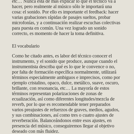
etc… Nunca está de más explicar lo que el técnico va a
hacer, pero realmente al músico sólo le importará una
cosa: el sonido. Por ello es importante el feedback: hacer
varias grabaciones rápidas de pasajes sueltos, probar
microfonías, y a continuación realizar escuchas colectivas
para puesta en común. Una vez logrado un sonido
correcto, es momento de hacer la toma definitiva.
El vocabulario
Como he citado antes, es labor del técnico conocer el
instrumento, y el sonido que produce, aunque cuando el
instrumentista describa qué es lo que le convence o no,
por falta de formación específica normalmente, utilizará
términos especialmente ambiguos e imprecisos, como por
ejemplo cristalino, opaco, dulce, metálico, suave, oscuro,
brillante, con resonancia, etc… La mayoría de estos
términos representan polarizaciones de zonas de
ecualización, así como diferentes longitudes/mezcla de
reverb, por lo que es recomendable tener preparados
varios preajustes de refuerzos de graves, medios, agudos,
y sus combinaciones, así como tres o cuatro ajustes de
reverberación. Balanceándonos entre esos ajustes, en
presencia del músico, conseguiremos llegar al objetivo
deseado con más fluidez.