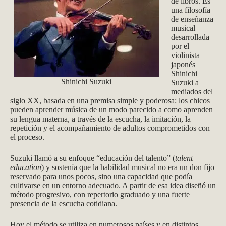
de libros. Es
una filosofía
de enseñanza
musical
desarrollada
por el
violinista
japonés
Shinichi
Shinichi Suzuki
Suzuki a
mediados del
siglo XX, basada en una premisa simple y poderosa: los chicos
pueden aprender música de un modo parecido a como aprenden
su lengua materna, a través de la escucha, la imitación, la
repetición y el acompañamiento de adultos comprometidos con
el proceso.
Suzuki llamó a su enfoque “educación del talento” (
talent
education
) y sostenía que la habilidad musical no era un don fijo
reservado para unos pocos, sino una capacidad que podía
cultivarse en un entorno adecuado. A partir de esa idea diseñó un
método progresivo, con repertorio graduado y una fuerte
presencia de la escucha cotidiana.
Hoy el método se utiliza en numerosos países y en distintos