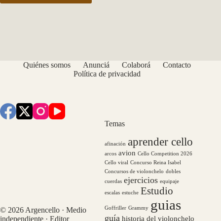
Quiénes somos
Anunciá
Colaborá
Contacto
Política de privacidad
Temas
aprender cello
afinación
avion
arcos
Cello Competition 2026
Cello viral
Concurso Reina Isabel
Concursos de violonchelo
dobles
ejercicios
cuerdas
equipaje
Estudio
escalas
estuche
guias
Goffriller
Grammy
© 2026 Argencello · Medio
guía
historia del violonchelo
independiente · Editor