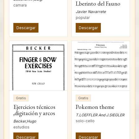
Lberinto del Fauno
camara
Javier Navarrete
popular
Descargar
Descargar
Gratis
Gratis
Ejercicios técnicos
Pokemon theme
,digitación y arcos
T.LOEFFLER And J.SIEGLER
solo-cello
Becker,Hugo
estudios
Descargar
Descargar