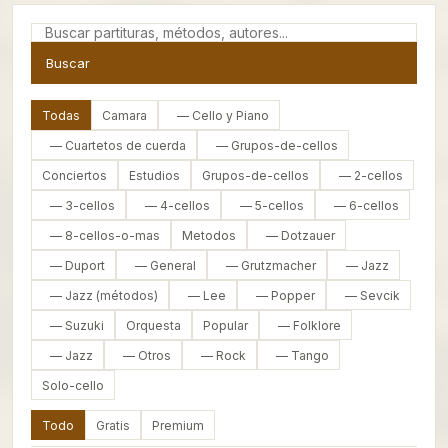
Buscar
Todas
Camara
— Cello y Piano
— Cuartetos de cuerda
— Grupos-de-cellos
Conciertos
Estudios
Grupos-de-cellos
— 2-cellos
— 3-cellos
— 4-cellos
— 5-cellos
— 6-cellos
— 8-cellos-o-mas
Metodos
— Dotzauer
— Duport
— General
— Grutzmacher
— Jazz
— Jazz (métodos)
— Lee
— Popper
— Sevcik
— Suzuki
Orquesta
Popular
— Folklore
— Jazz
— Otros
— Rock
— Tango
Solo-cello
Todo
Gratis
Premium