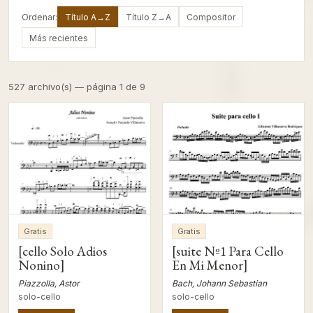
Ordenar:
Título A→Z
Título Z→A
Compositor
Más recientes
527 archivo(s) — página 1 de 9
Gratis
Gratis
[cello Solo Adios
[suite Nº1 Para Cello
Nonino]
En Mi Menor]
Piazzolla, Astor
Bach, Johann Sebastian
solo-cello
solo-cello